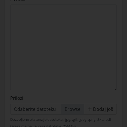
Prilozi
Odaberite datoteku
Dodaj još
Dozvoljene ekstenzije datoteka: .jpg, .gif, .jpeg, .png, .txt, .pdf
(Maksimalna veličina datoteke: 256MB)