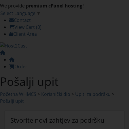
We provide
premium cPanel hosting!
Select Language
▼
Contact
View Cart (0)
Client Area
Order
Pošalji upit
Početna WHMCS
>
Korisnički dio
>
Upiti za podršku
>
Pošalji upit
Stvorite novi zahtjev za podršku